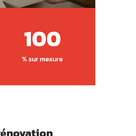
100
% sur mesure
 rénovation