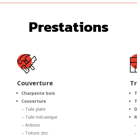
Prestations
Couverture
Tr
Charpente bois
T
Couverture
T
– Tuile plate
D
– Tuile mécanique
R
– Ardoise
–
– Toiture zinc
–