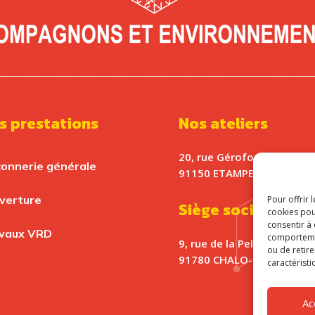
s prestations
Nos ateliers
20, rue Gérofosse
onnerie générale
91150 ETAMPES
verture
Pour offrir 
Siège social
cookies pou
consentir à
vaux VRD
comportement
9, rue de la Pelleterie
ou de retire
91780 CHALO-SAINT-MARS
caractéristi
Ac