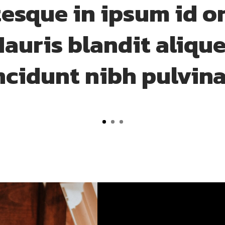
tesque in ipsum id or
auris blandit aliquet
ncidunt nibh pulvina