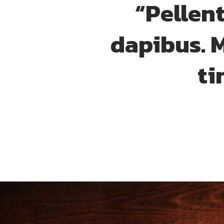
“Pellen
dapibus. M
ti