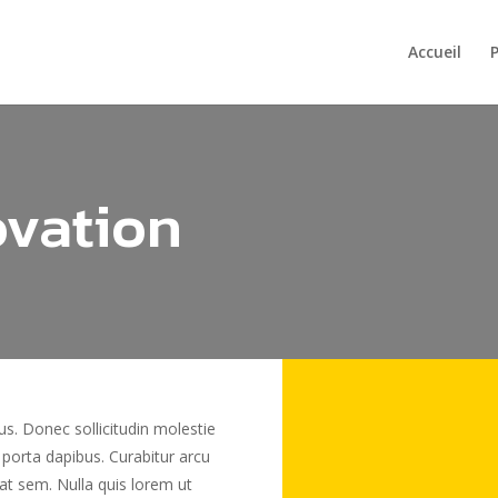
Accueil
P
ovation
us. Donec sollicitudin molestie
 porta dapibus. Curabitur arcu
 at sem. Nulla quis lorem ut