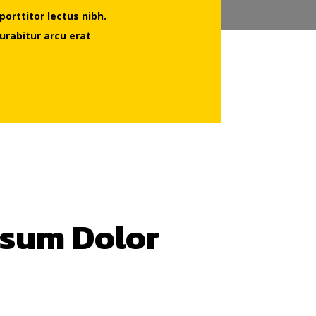
porttitor lectus nibh.
urabitur arcu erat
psum Dolor