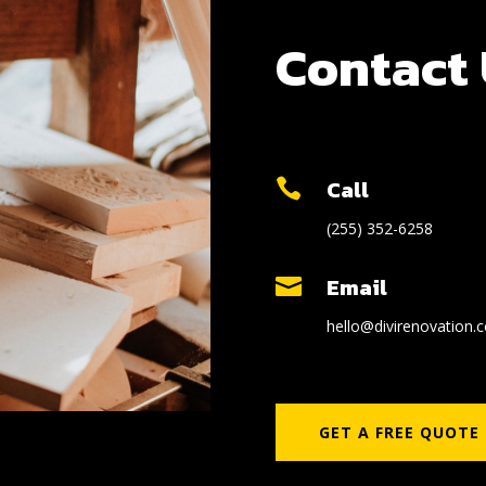
Contact
Call

(255) 352-6258
Email

hello@divirenovation.
GET A FREE QUOTE