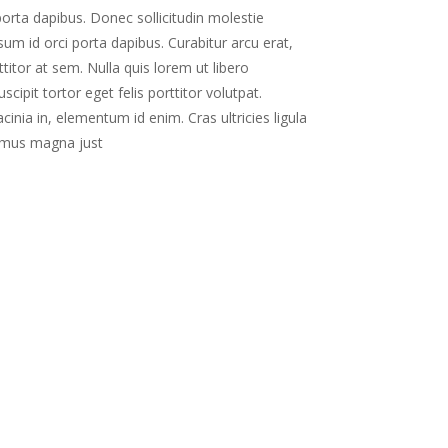
porta dapibus. Donec sollicitudin molestie
um id orci porta dapibus. Curabitur arcu erat,
titor at sem. Nulla quis lorem ut libero
ipit tortor eget felis porttitor volutpat.
acinia in, elementum id enim. Cras ultricies ligula
amus magna just