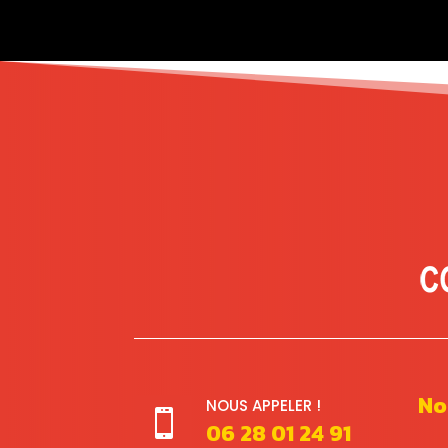
No
NOUS APPELER !

06 28 01 24 91